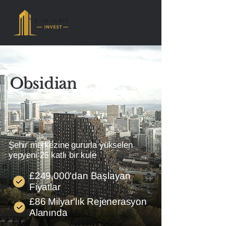
Obsidian
Şehir merkezine gururla yükselen
yepyeni 26 katlı bir kule
£249,000'dan Başlayan
Fiyatlar
£86 Milyar'lık Rejenerasyon
Alanında